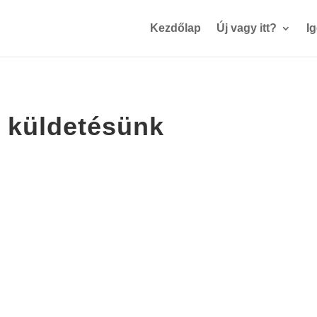
Kezdőlap
Új vagy itt?
I
t küldetésünk