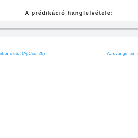
A prédikáció hangfelvétele:
mber életét (ApCsel 26)
Az evangélium r
Gyülekezetünk
Igehirdet
ezdőlap
Minden igehi