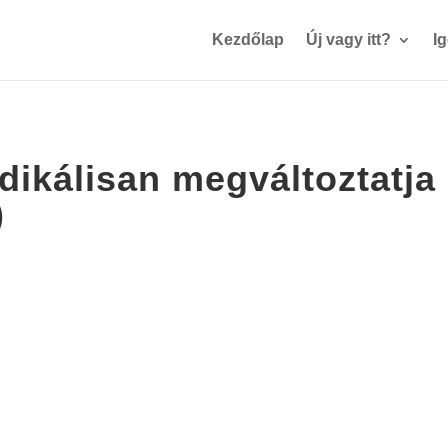
Kezdőlap
Új vagy itt?
I
dikálisan megváltoztatja 
)