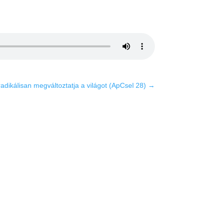
adikálisan megváltoztatja a világot (ApCsel 28)
→
ések
rdetés