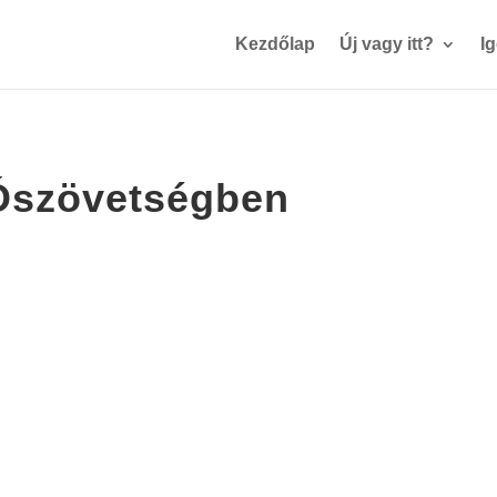
Kezdőlap
Új vagy itt?
I
 Ószövetségben