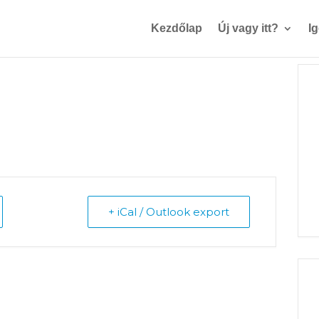
Kezdőlap
Új vagy itt?
I
+ iCal / Outlook export