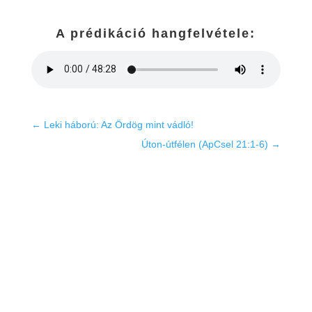
A prédikáció hangfelvétele:
←
Leki háború: Az Ördög mint vádló!
Úton-útfélen (ApCsel 21:1-6)
→