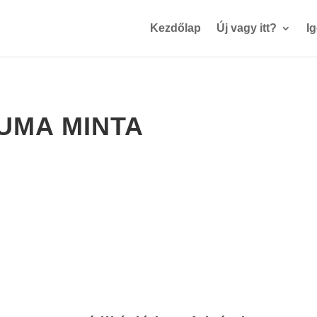
Kezdőlap
Új vagy itt?
I
UMA MINTA