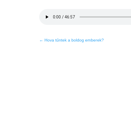
←
Hova tűntek a boldog emberek?
K