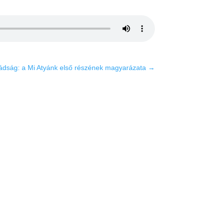
ádság: a Mi Atyánk első részének magyarázata
→
ések
rdetés