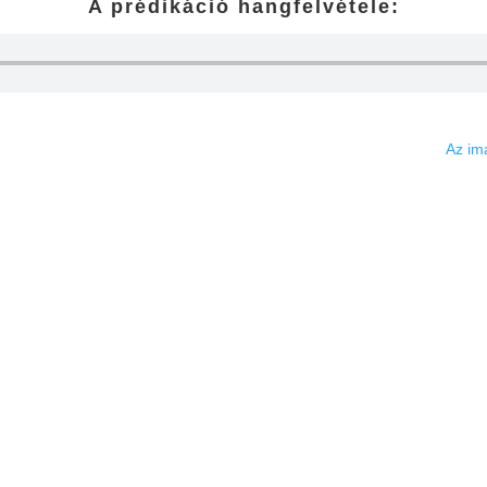
A prédikáció hangfelvétele:
Az im
Gyülekezetünk
Igehirdet
ezdőlap
Minden igehi