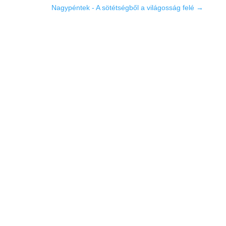
Nagypéntek - A sötétségből a világosság felé
→
Gyülekezetünk
Kezdőlap
Új vagy itt?