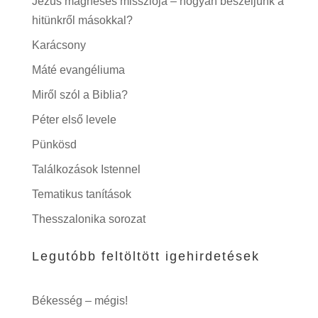
Jézus mágneses missziója – hogyan beszéljünk a
hitünkről másokkal?
Karácsony
Máté evangéliuma
Miről szól a Biblia?
Péter első levele
Pünkösd
Találkozások Istennel
Tematikus tanítások
Thesszalonika sorozat
Legutóbb feltöltött igehirdetések
Békesség – mégis!