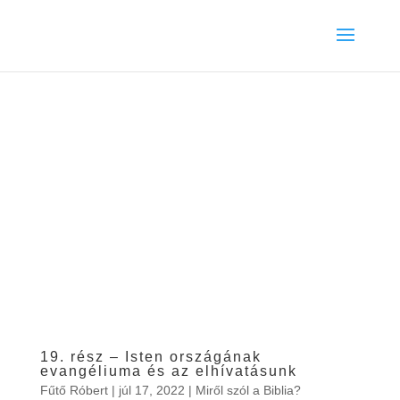
19. rész – Isten országának
evangéliuma és az elhívatásunk
Fűtő Róbert
|
júl 17, 2022
|
Miről szól a Biblia?