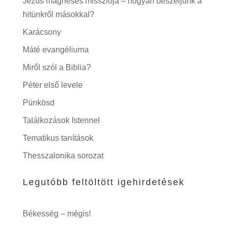
Jézus mágneses missziója – hogyan beszéljünk a
hitünkről másokkal?
Karácsony
Máté evangéliuma
Miről szól a Biblia?
Péter első levele
Pünkösd
Találkozások Istennel
Tematikus tanítások
Thesszalonika sorozat
Legutóbb feltöltött igehirdetések
Békesség – mégis!