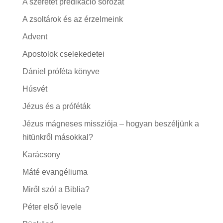
A szeretet prédikáció sorozat
A zsoltárok és az érzelmeink
Advent
Apostolok cselekedetei
Dániel próféta könyve
Húsvét
Jézus és a próféták
Jézus mágneses missziója – hogyan beszéljünk a
hitünkről másokkal?
Karácsony
Máté evangéliuma
Miről szól a Biblia?
Péter első levele