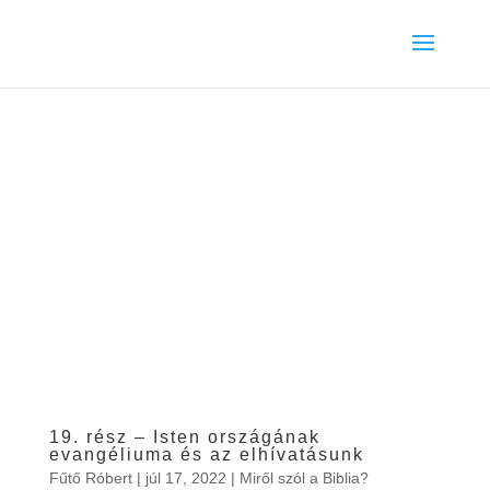
19. rész – Isten országának
evangéliuma és az elhívatásunk
Fűtő Róbert
|
júl 17, 2022
|
Miről szól a Biblia?