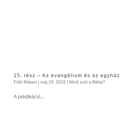
15. rész – Az evangélium és az egyház
Fűtő Róbert
|
máj 29, 2022
|
Miről szól a Biblia?
A prédikáció...