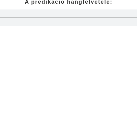
A prédikáció hangfelvétele:
Gyülekezetünk
Igehirdet
ezdőlap
Minden igehi