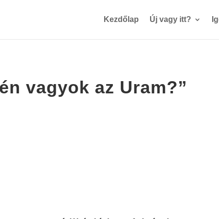
Kezdőlap
Új vagy itt?
I
 én vagyok az Uram?”