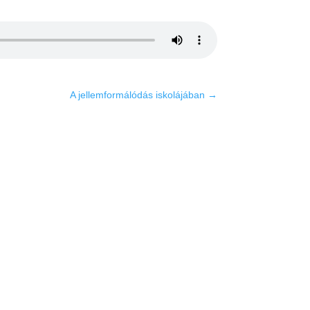
A jellemformálódás iskolájában
→
ések
rdetés