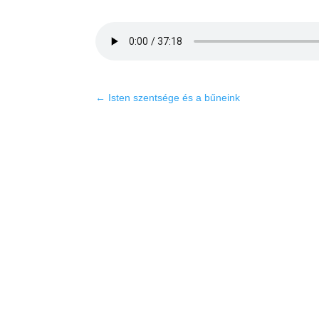
←
Isten szentsége és a bűneink
K