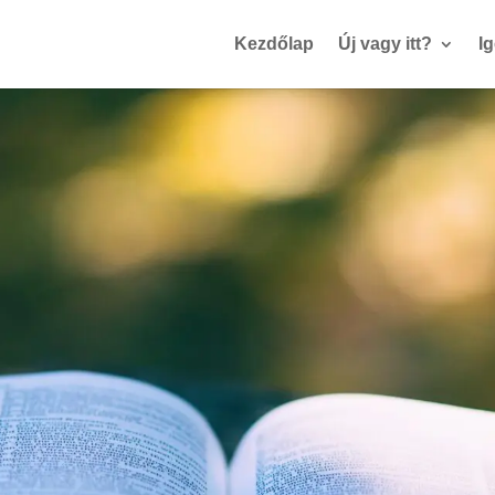
Kezdőlap
Új vagy itt?
I
rváth-Kávai Ár
Prédikátor