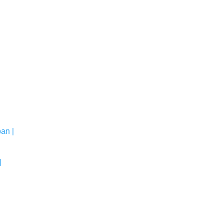
an |
|