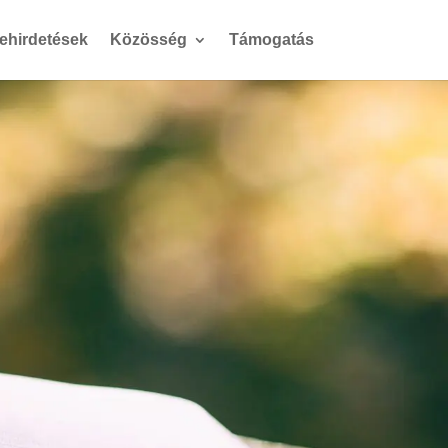
gehirdetések
Közösség
Támogatás
pád