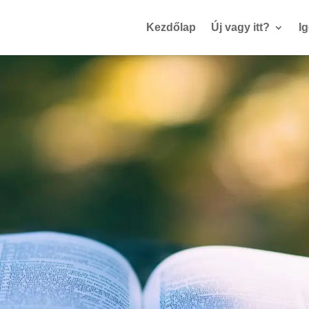
Kezdőlap
Új vagy itt?
I
Kozák Péter
Prédikátor