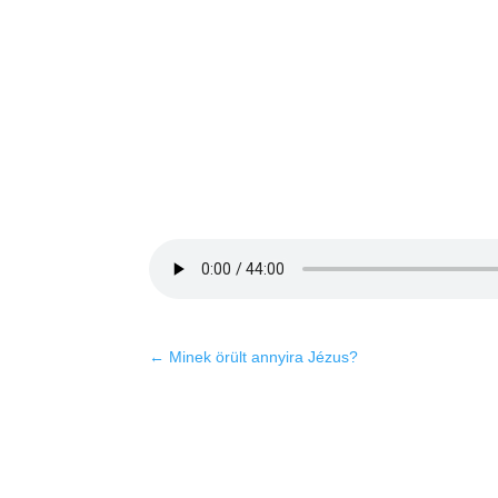
←
Minek örült annyira Jézus?