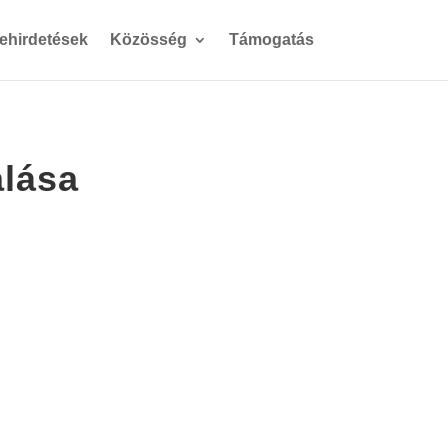
gehirdetések
Közösség
Támogatás
alása