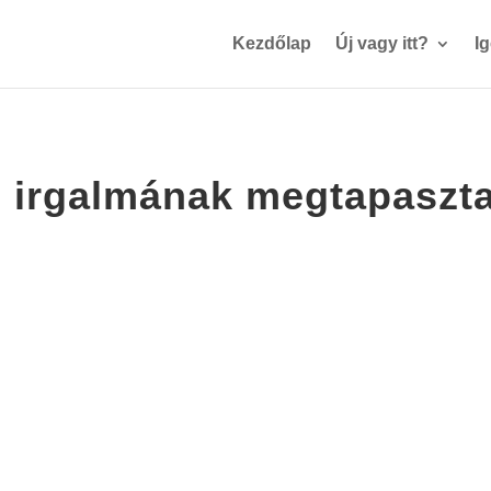
Kezdőlap
Új vagy itt?
I
en irgalmának megtapaszt