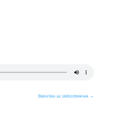
Bátorítás az üldözötteknek
→