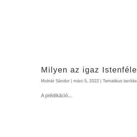
Milyen az igaz Istenfél
Molnár Sándor
|
márc 5, 2022
|
Tematikus tanítá
A prédikáció...