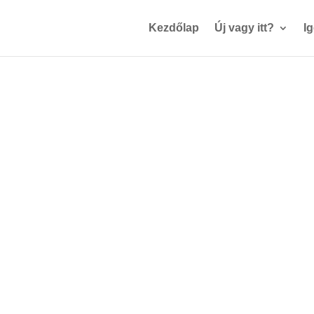
Kezdőlap
Új vagy itt?
I