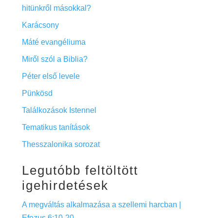
hitünkről másokkal?
Karácsony
Máté evangéliuma
Miről szól a Biblia?
Péter első levele
Pünkösd
Találkozások Istennel
Tematikus tanítások
Thesszalonika sorozat
Legutóbb feltöltött
igehirdetések
A megváltás alkalmazása a szellemi harcban |
Efezus 6:10-20