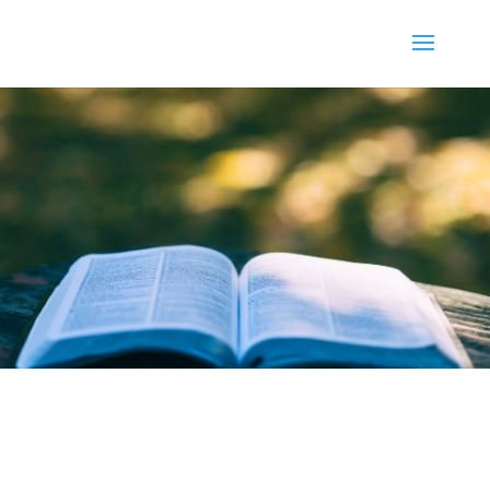
Molnár Sándor
Prédikátor