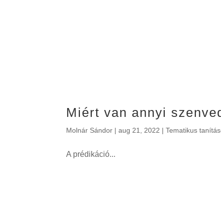
Miért van annyi szenve
Molnár Sándor
|
aug 21, 2022
|
Tematikus tanítá
A prédikáció...