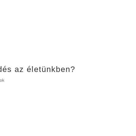
dés az életünkben?
sok