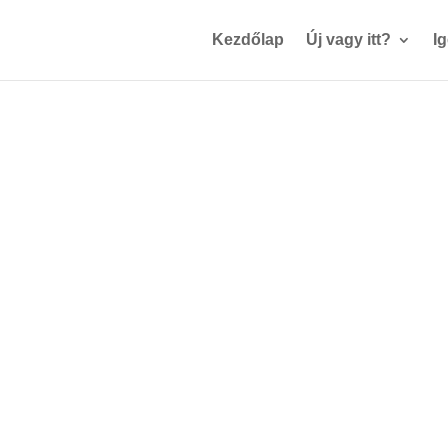
Kezdőlap
Új vagy itt?
I