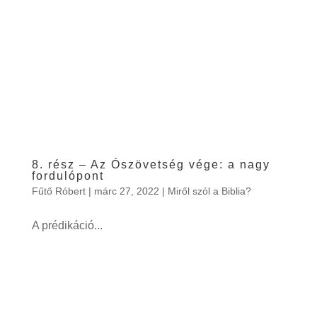
8. rész – Az Ószövetség vége: a nagy
fordulópont
Fűtő Róbert
|
márc 27, 2022
|
Miről szól a Biblia?
A prédikáció...