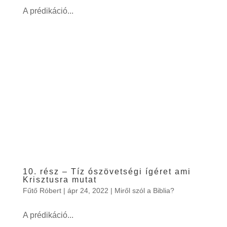
A prédikáció...
10. rész – Tíz ószövetségi ígéret ami
Krisztusra mutat
Fűtő Róbert
|
ápr 24, 2022
|
Miről szól a Biblia?
A prédikáció...