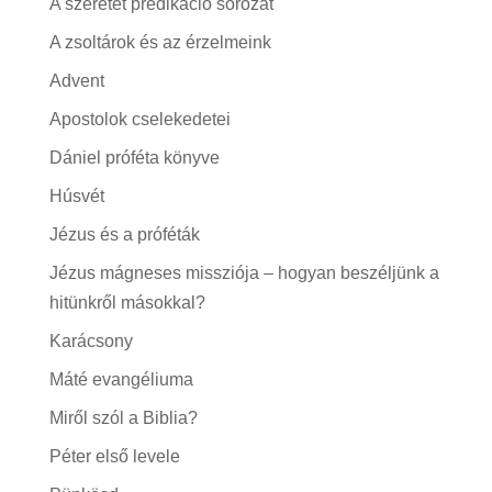
A szeretet prédikáció sorozat
A zsoltárok és az érzelmeink
Advent
Apostolok cselekedetei
Dániel próféta könyve
Húsvét
Jézus és a próféták
Jézus mágneses missziója – hogyan beszéljünk a
hitünkről másokkal?
Karácsony
Máté evangéliuma
Miről szól a Biblia?
Péter első levele